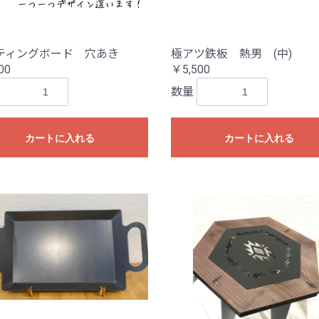
ティングボード 穴あき
極アツ鉄板 熱男 (中)
00
￥5,500
数量
カートに入れる
カートに入れる