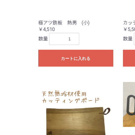
極アツ鉄板 熱男 (小)
カッ
￥4,510
￥5,5
数量
数量
カートに入れる